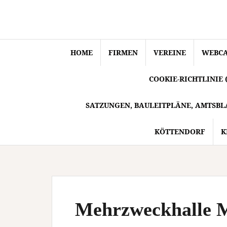
Springe
zum
Inhalt
HOME
FIRMEN
VEREINE
WEBC
COOKIE-RICHTLINIE 
SATZUNGEN, BAULEITPLÄNE, AMTSBL
KÖTTENDORF
K
Mehrzweckhalle M