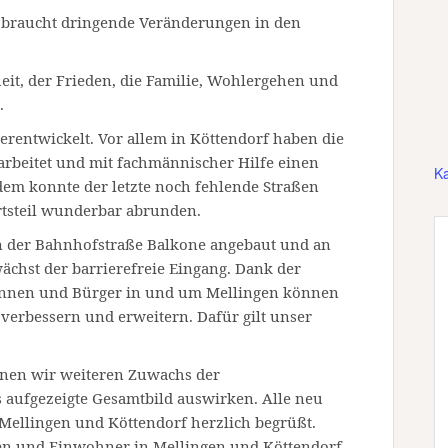
s braucht dringende Veränderungen in den
heit, der Frieden, die Familie, Wohlergehen und
.
terentwickelt. Vor allem in Köttendorf haben die
beitet und mit fachmännischer Hilfe einen
Ka
em konnte der letzte noch fehlende Straßen
rtsteil wunderbar abrunden.
 der Bahnhofstraße Balkone angebaut und an
wächst der barrierefreie Eingang. Dank der
innen und Bürger in und um Mellingen können
 verbessern und erweitern. Dafür gilt unser
hnen wir weiteren Zuwachs der
s aufgezeigte Gesamtbild auswirken. Alle neu
ellingen und Köttendorf herzlich begrüßt.
n und Einwohner in Mellingen und Köttendorf.